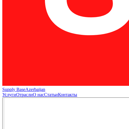
Supply Base
Azerbaijan
Услуги
Отрасли
О нас
Статьи
Контакты