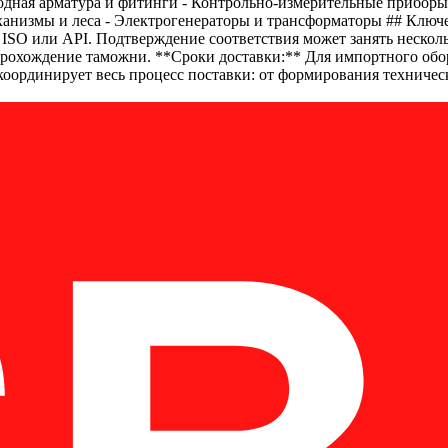
оводная арматура и фитинги - Контрольно-измерительные прибо
еханизмы и леса - Электрогенераторы и трансформаторы ## Клю
ISO или API. Подтверждение соответствия может занять нескол
рохождение таможни. **Сроки доставки:** Для импортного обор
n координирует весь процесс поставки: от формирования техниче