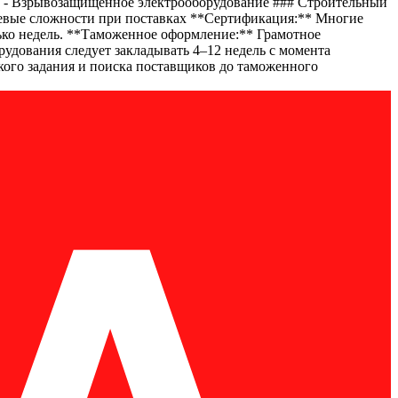
ры - Взрывозащищённое электрооборудование ### Строительный
чевые сложности при поставках **Сертификация:** Многие
ько недель. **Таможенное оформление:** Грамотное
удования следует закладывать 4–12 недель с момента
ского задания и поиска поставщиков до таможенного