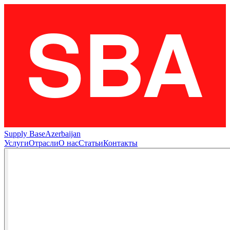
Supply Base
Azerbaijan
Услуги
Отрасли
О нас
Статьи
Контакты