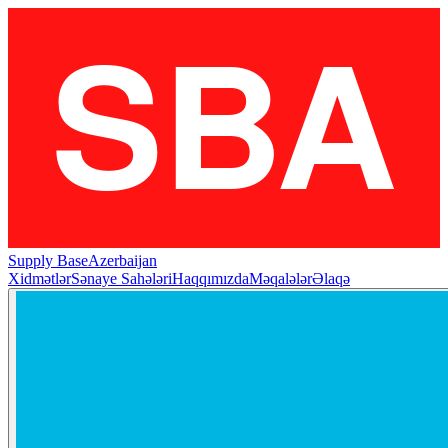
Supply Base
Azerbaijan
Xidmətlər
Sənaye Sahələri
Haqqımızda
Məqalələr
Əlaqə