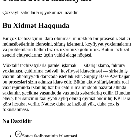
Çoxsaylı satıcılarla iş yükünüzü azaldın
Bu Xidmət Haqqında
Bir çox təchizatçının idarə olunması mürəkkəb bir prosesdir. Satıcı
münasibətlərinin idarəsini, sifariş izləməni, keyfiyyət yoxlamalarını
və problemlərin həllini biz öz üzərimizə götürürük. Bütün təchizat
zənciri ehtiyaclarınız üçün vahid əlaqə nöqtəsi.
Müxtəlif təchizatçılarla paralel işləmək — sifariş izləmə, faktura
yoxlaması, çatdırılma cədvəli, keyfiyyət idarəetməsi — şirkətin iş
vaxtını əhəmiyyətli dərəcədə istehlak edir. Supply Base Azerbaijan
bu prosesləri sizin adınıza idarə edir. Bütün aktiv sifarişləriniz real
vaxt rejimində izlənilir, hər bir çatdırılma müddəti nəzarət altında
saxlanılır, gecikmə yaşandıqda vaxtında xəbərdarlıq edilir. Bundan
əlavə, hər satıcının fəaliyyəti aylıq olaraq qiymətləndirilir, KPI-lara
görə hesabat verilir. Nəticə: daha az inzibati yük, daha çox iş
fokuslanması.
Nə Daxildir
Satıcı fəaliyyətinin izlənməsi