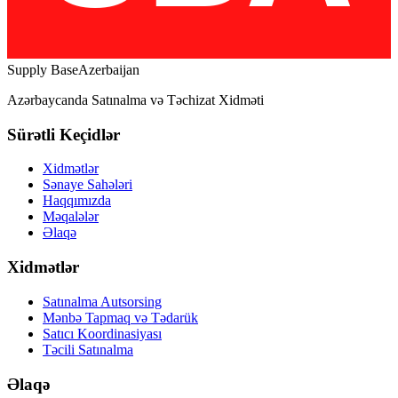
Supply Base
Azerbaijan
Azərbaycanda Satınalma və Təchizat Xidməti
Sürətli Keçidlər
Xidmətlər
Sənaye Sahələri
Haqqımızda
Məqalələr
Əlaqə
Xidmətlər
Satınalma Autsorsing
Mənbə Tapmaq və Tədarük
Satıcı Koordinasiyası
Təcili Satınalma
Əlaqə