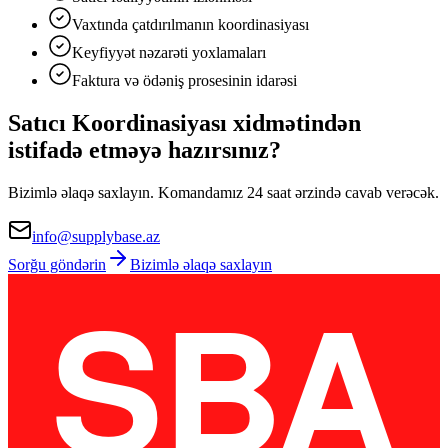
Vaxtında çatdırılmanın koordinasiyası
Keyfiyyət nəzarəti yoxlamaları
Faktura və ödəniş prosesinin idarəsi
Satıcı Koordinasiyası xidmətindən
istifadə etməyə hazırsınız?
Bizimlə əlaqə saxlayın. Komandamız 24 saat ərzində cavab verəcək.
info@supplybase.az
Sorğu göndərin
Bizimlə əlaqə saxlayın