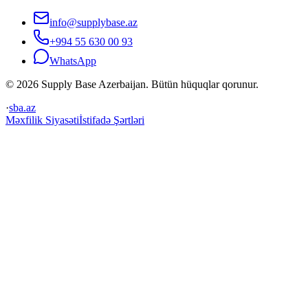
info@supplybase.az
+994 55 630 00 93
WhatsApp
© 2026 Supply Base Azerbaijan. Bütün hüquqlar qorunur.
·
sba.az
Məxfilik Siyasəti
İstifadə Şərtləri