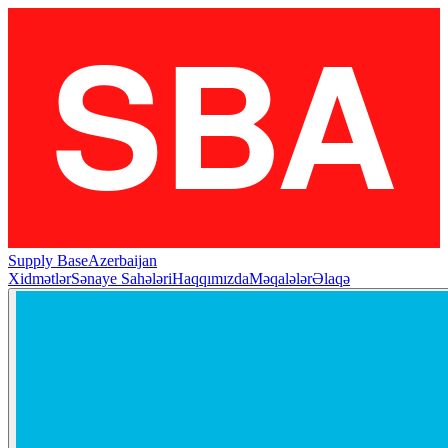
Supply Base
Azerbaijan
Xidmətlər
Sənaye Sahələri
Haqqımızda
Məqalələr
Əlaqə