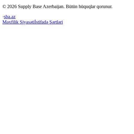
© 2026 Supply Base Azerbaijan. Bütün hüquqlar qorunur.
·
sba.az
Məxfilik Siyasəti
İstifadə Şərtləri