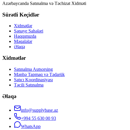
Azərbaycanda Satınalma və Təchizat Xidməti
Sürətli Keçidlər
Xidmətlər
Sənaye Sahələri
Haqqımızda
Məqalələr
Əlaqə
Xidmətlər
Satınalma Autsorsing
Mənbə Tapmaq və Tədarük
Satıcı Koordinasiyası
Təcili Satınalma
Əlaqə
info@supplybase.az
+994 55 630 00 93
WhatsApp