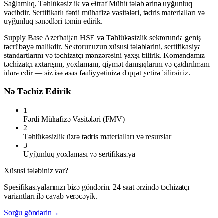
Sağlamlıq, Təhlükəsizlik və Ətraf Mühit tələblərinə uyğunluq
vacibdir. Sertifikatlı fərdi mühafizə vasitələri, tədris materialları və
uyğunluq sənədləri təmin edirik.
Supply Base Azerbaijan HSE və Təhlükəsizlik sektorunda geniş
təcrübəyə malikdir. Sektorunuzun xüsusi tələblərini, sertifikasiya
standartlarını və təchizatçı mənzərəsini yaxşı bilirik. Komandamız
təchizatçı axtarışını, yoxlamanı, qiymət danışıqlarını və çatdırılmanı
idarə edir — siz isə əsas fəaliyyətinizə diqqət yetirə bilirsiniz.
Nə Təchiz Edirik
1
Fərdi Mühafizə Vasitələri (FMV)
2
Təhlükəsizlik üzrə tədris materialları və resurslar
3
Uyğunluq yoxlaması və sertifikasiya
Xüsusi tələbiniz var?
Spesifikasiyalarınızı bizə göndərin. 24 saat ərzində təchizatçı
variantları ilə cavab verəcəyik.
Sorğu göndərin
→