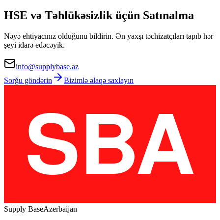
HSE və Təhlükəsizlik üçün Satınalma
Nəyə ehtiyacınız olduğunu bildirin. Ən yaxşı təchizatçıları tapıb hər
şeyi idarə edəcəyik.
info@supplybase.az
Sorğu göndərin
Bizimlə əlaqə saxlayın
Supply Base
Azerbaijan