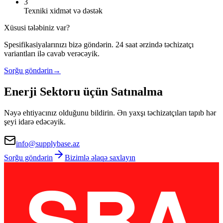
3
Texniki xidmət və dəstək
Xüsusi tələbiniz var?
Spesifikasiyalarınızı bizə göndərin. 24 saat ərzində təchizatçı
variantları ilə cavab verəcəyik.
Sorğu göndərin
→
Enerji Sektoru üçün Satınalma
Nəyə ehtiyacınız olduğunu bildirin. Ən yaxşı təchizatçıları tapıb hər
şeyi idarə edəcəyik.
info@supplybase.az
Sorğu göndərin
Bizimlə əlaqə saxlayın