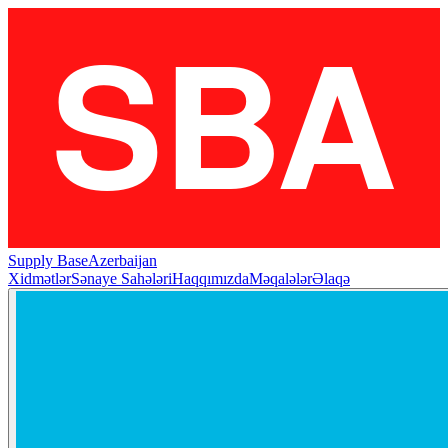
Supply Base
Azerbaijan
Xidmətlər
Sənaye Sahələri
Haqqımızda
Məqalələr
Əlaqə