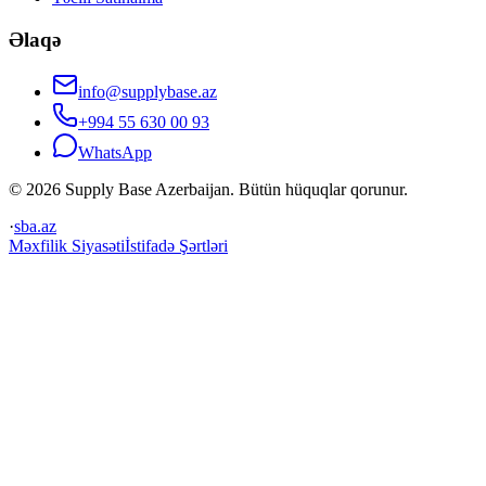
Əlaqə
info@supplybase.az
+994 55 630 00 93
WhatsApp
© 2026 Supply Base Azerbaijan. Bütün hüquqlar qorunur.
·
sba.az
Məxfilik Siyasəti
İstifadə Şərtləri