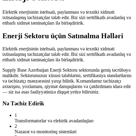
Elektrik enerjisinin istehsalı, paylanması və texniki xidməti
ixtisaslaşmış təchizatçılar tələb edir. Biz sizi sertifikatlı avadanlıq və
etibarlı xidmət təminatçıları ilə birləşdiririk.
Enerji Sektoru üçün Satınalma Həlləri
Elektrik enerjisinin istehsalı, paylanması və texniki xidməti
ixtisaslaşmış təchizatçılar tələb edir. Biz sizi sertifikatlı avadanlıq və
etibarlı xidmət təminatçıları ilə birləşdiririk.
Supply Base Azerbaijan Enerji Sektoru sektorunda geniş təcrübəyə
malikdir. Sektorunuzun xüsusi tələblərini, sertifikasiya standartlarını
və təchizatçı mənzərəsini yaxşı bilirik. Komandamız təchizatçı
axtarışını, yoxlamanı, qiymət danışıqlarını və çatdırılmanı idarə edir
— siz isə əsas fəaliyyətinizə diqqət yetirə bilirsiniz.
Nə Təchiz Edirik
1
Transformatorlar və elektrik avadanlıqları
2
Nəzarət və monitorinq sistemləri