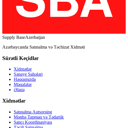
Supply Base
Azerbaijan
Azərbaycanda Satınalma və Təchizat Xidməti
Sürətli Keçidlər
Xidmətlər
Sənaye Sahələri
Haqqımızda
Məqalələr
Əlaqə
Xidmətlər
Satınalma Autsorsing
Mənbə Tapmaq və Tədarük
Satıcı Koordinasiyası
Təcili Satınalma